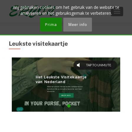
Wij gebruiken cookies om het gebruik van de website te
WISSEL
analyseren en het gebruiksgemak te verbeteren.
Prima
Meer info
Leukste visitekaartje
TAP TO UNMUTE
Het Leukste Visitekaartje 
van Nederland
Maak het verschil met het leukste visitekaartje van 
Nederland. Klik op de button hieronder voor meer 
informatie.
MEER INFO