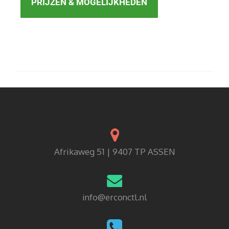
PRIJZEN & MOGELIJKHEDEN
Afrikaweg 51 | 9407 TP ASSEN
info@erconctl.nl