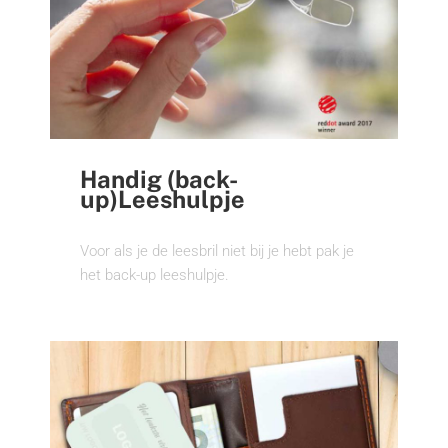
Handig (back-
up)Leeshulpje
Voor als je de leesbril niet bij je hebt pak je
het back-up leeshulpje.