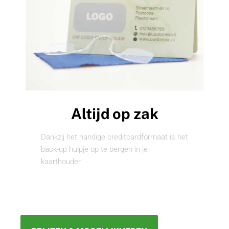
Altijd op zak
Dankzij het handige creditcardformaat is het
back-up hulpje op te bergen in je
kaarthouder.